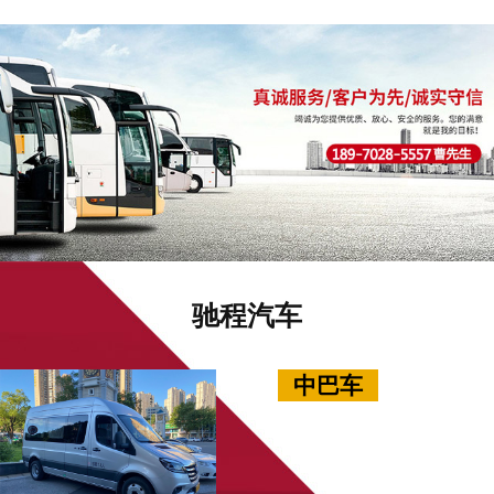
驰程汽车
中巴车