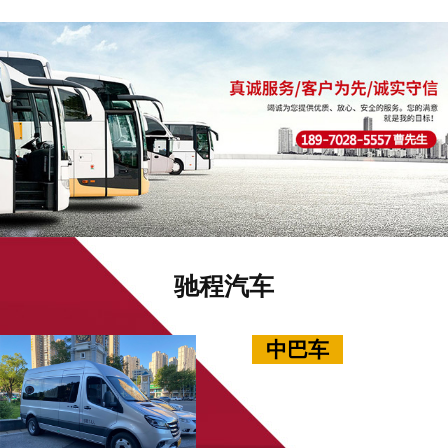
驰程汽车
中巴车